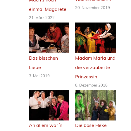
30. November 2019
einmal Magarete!
21. März 2022
Das bisschen
Madam Marla und
Liebe
die verzauberte
3. Mai 2019
Prinzessin
8. Dezember 2018
An allem war´n
Die böse Hexe