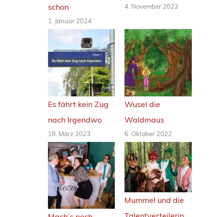
schon
4. November 2023
1. Januar 2024
Es fährt kein Zug
Wusel die
nach Irgendwo
Waldmaus
18. März 2023
6. Oktober 2022
Mummel und die
Talentverteilerin
Mach’s noch