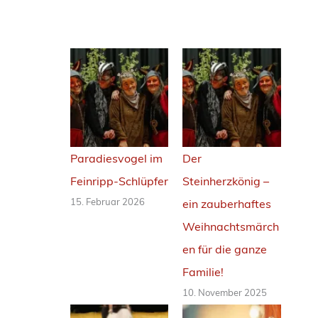
F
e
i
n
r
i
p
Paradiesvogel im
Der
p
Feinripp-Schlüpfer
Steinherzkönig –
-
15. Februar 2026
ein zauberhaftes
S
Weihnachtsmärch
c
en für die ganze
h
Familie!
l
10. November 2025
ü