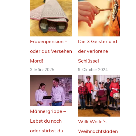
p
f
e
r
Frauenpension –
Die 3 Geister und
oder aus Versehen
der verlorene
Mord!
Schlüssel
3. März 2025
9. Oktober 2024
Männergrippe –
Lebst du noch
Willi Wolle´s
oder stirbst du
Weihnachtsladen