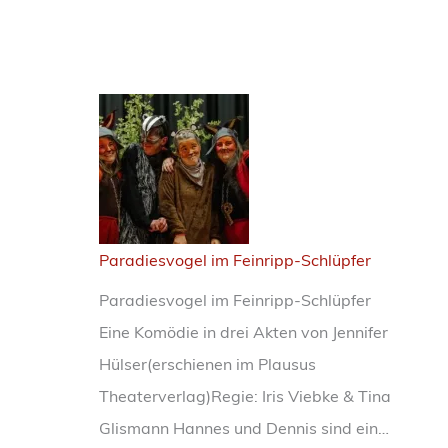
Paradiesvogel im Feinripp-Schlüpfer
Paradiesvogel im Feinripp-Schlüpfer
Eine Komödie in drei Akten von Jennifer
Hülser(erschienen im Plausus
Theaterverlag)Regie: Iris Viebke & Tina
P
Glismann Hannes und Dennis sind ein…