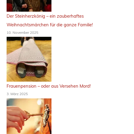
l
ü
Der Steinherzkönig – ein zauberhaftes
p
Weihnachtsmärchen für die ganze Familie!
10. November 2025
f
e
r
Frauenpension – oder aus Versehen Mord!
3. März 2025