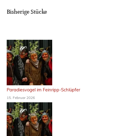
e
Bisherige Stücke
l
i
m
F
e
i
n
r
i
Paradiesvogel im Feinripp-Schlüpfer
p
15. Februar 2026
p
-
S
c
h