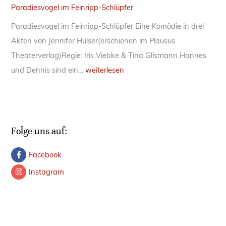
Paradiesvogel im Feinripp-Schlüpfer
Paradiesvogel im Feinripp-Schlüpfer Eine Komödie in drei
Akten von Jennifer Hülser(erschienen im Plausus
Theaterverlag)Regie: Iris Viebke & Tina Glismann Hannes
P
und Dennis sind ein…
weiterlesen
a
r
a
d
Folge uns auf:
i
Facebook
e
s
Instagram
v
o
g