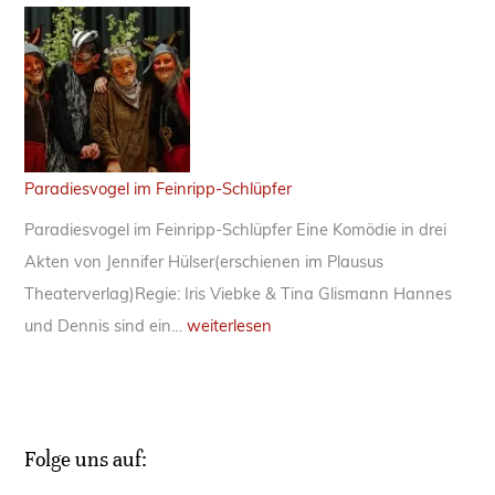
Paradiesvogel im Feinripp-Schlüpfer
Paradiesvogel im Feinripp-Schlüpfer Eine Komödie in drei
Akten von Jennifer Hülser(erschienen im Plausus
Theaterverlag)Regie: Iris Viebke & Tina Glismann Hannes
P
und Dennis sind ein…
weiterlesen
a
r
a
d
Folge uns auf:
i