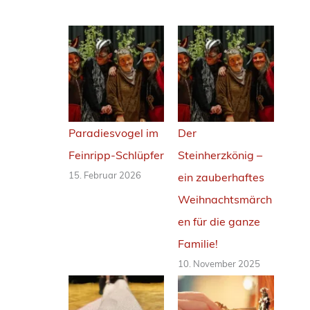
e
i
n
r
i
p
Paradiesvogel im
Der
p
Feinripp-Schlüpfer
Steinherzkönig –
-
15. Februar 2026
ein zauberhaftes
S
Weihnachtsmärch
c
en für die ganze
h
Familie!
l
10. November 2025
ü
p