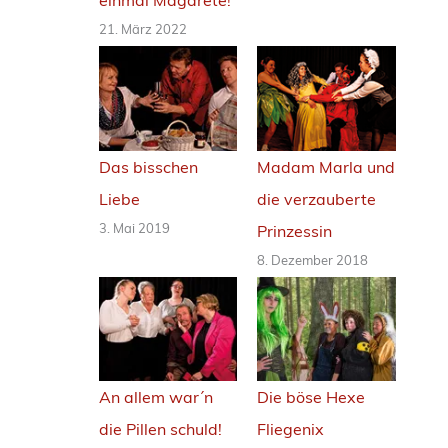
einmal Magarete!
21. März 2022
Das bisschen
Madam Marla und
Liebe
die verzauberte
3. Mai 2019
Prinzessin
8. Dezember 2018
An allem war´n
Die böse Hexe
die Pillen schuld!
Fliegenix