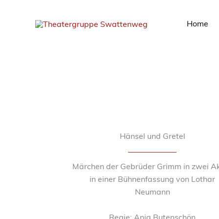
Zum
Inhalt
Home
springen
Hänsel und Gretel
Märchen der Gebrüder Grimm in zwei A
in einer Bühnenfassung von Lothar
Neumann
Regie: Anja Butenschön