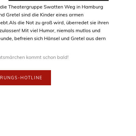
Datei herunterladen: https://www.theatergruppe-
 die Theatergruppe Swatten Weg in Hamburg
swattenweg.de/wp-
nd Gretel sind die Kinder eines armen
content/uploads/2014/12/Weihnachtsmarchen20201420Hansel
lebt.Als die Not zu groß wird, überredet sie ihren
20und20Gretel.mp4?_=1
ulassen! Mit viel Humor, niemals mutlos und
reunde, befreien sich Hänsel und Gretel aus dern
tsmärchen kommt schon bald!
ERUNGS-HOTLINE