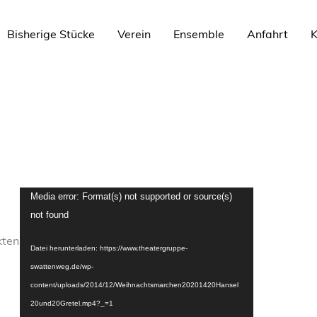
Bisherige Stücke
Verein
Ensemble
Anfahrt
K
Video-
Media error: Format(s) not supported or source(s)
Player
not found
kten
Datei herunterladen: https://www.theatergruppe-
swattenweg.de/wp-
content/uploads/2014/12/Weihnachtsmarchen20201420Hansel
20und20Gretel.mp4?_=1