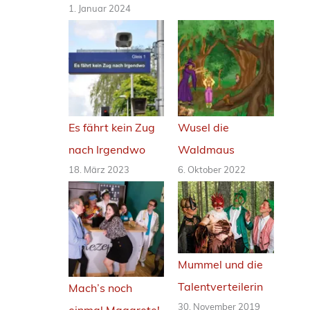
1. Januar 2024
Es fährt kein Zug
Wusel die
nach Irgendwo
Waldmaus
18. März 2023
6. Oktober 2022
Mummel und die
Talentverteilerin
Mach’s noch
30. November 2019