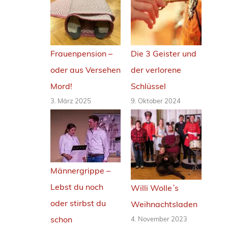
f
e
r
Frauenpension –
Die 3 Geister und
oder aus Versehen
der verlorene
Mord!
Schlüssel
3. März 2025
9. Oktober 2024
Männergrippe –
Lebst du noch
Willi Wolle´s
oder stirbst du
Weihnachtsladen
schon
4. November 2023